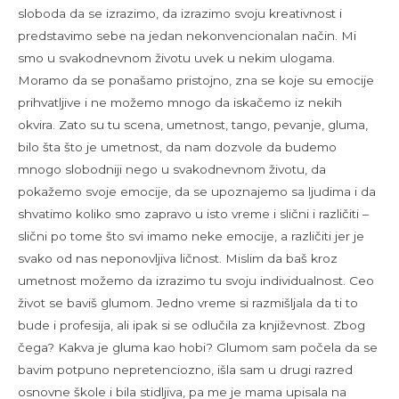
sloboda da se izrazimo, da izrazimo svoju kreativnost i
predstavimo sebe na jedan nekonvencionalan način. Mi
smo u svakodnevnom životu uvek u nekim ulogama.
Moramo da se ponašamo pristojno, zna se koje su emocije
prihvatljive i ne možemo mnogo da iskačemo iz nekih
okvira. Zato su tu scena, umetnost, tango, pevanje, gluma,
bilo šta što je umetnost, da nam dozvole da budemo
mnogo slobodniji nego u svakodnevnom životu, da
pokažemo svoje emocije, da se upoznajemo sa ljudima i da
shvatimo koliko smo zapravo u isto vreme i slični i različiti –
slični po tome što svi imamo neke emocije, a različiti jer je
svako od nas neponovljiva ličnost. Mislim da baš kroz
umetnost možemo da izrazimo tu svoju individualnost. Ceo
život se baviš glumom. Jedno vreme si razmišljala da ti to
bude i profesija, ali ipak si se odlučila za književnost. Zbog
čega? Kakva je gluma kao hobi? Glumom sam počela da se
bavim potpuno nepretenciozno, išla sam u drugi razred
osnovne škole i bila stidljiva, pa me je mama upisala na