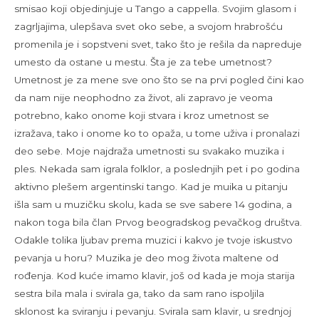
smisao koji objedinjuje u Tango a cappella. Svojim glasom i
zagrljajima, ulepšava svet oko sebe, a svojom hrabrošću
promenila je i sopstveni svet, tako što je rešila da napreduje
umesto da ostane u mestu. Šta je za tebe umetnost?
Umetnost je za mene sve ono što se na prvi pogled čini kao
da nam nije neophodno za život, ali zapravo je veoma
potrebno, kako onome koji stvara i kroz umetnost se
izražava, tako i onome ko to opaža, u tome uživa i pronalazi
deo sebe. Moje najdraža umetnosti su svakako muzika i
ples. Nekada sam igrala folklor, a poslednjih pet i po godina
aktivno plešem argentinski tango. Kad je muika u pitanju
išla sam u muzičku skolu, kada se sve sabere 14 godina, a
nakon toga bila član Prvog beogradskog pevačkog društva.
Odakle tolika ljubav prema muzici i kakvo je tvoje iskustvo
pevanja u horu? Muzika je deo mog života maltene od
rođenja. Kod kuće imamo klavir, još od kada je moja starija
sestra bila mala i svirala ga, tako da sam rano ispoljila
sklonost ka sviranju i pevanju. Svirala sam klavir, u srednjoj