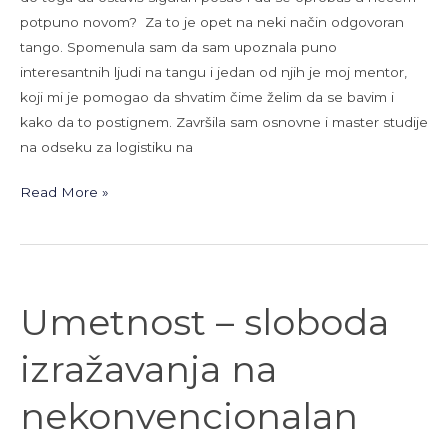
potpuno novom? Za to je opet na neki način odgovoran
tango. Spomenula sam da sam upoznala puno
interesantnih ljudi na tangu i jedan od njih je moj mentor,
koji mi je pomogao da shvatim čime želim da se bavim i
kako da to postignem. Završila sam osnovne i master studije
na odseku za logistiku na
Read More »
Umetnost
Umetnost – sloboda
–
sloboda
izražavanja na
izražavanja
na
nekonvencionalan
nekonvencionalan
način