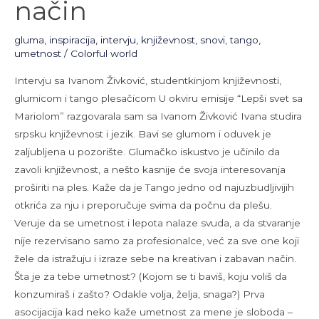
način
gluma
,
inspiracija
,
intervju
,
književnost
,
snovi
,
tango
,
umetnost
/
Colorful world
Intervju sa Ivanom Živković, studentkinjom književnosti,
glumicom i tango plesačicom U okviru emisije “Lepši svet sa
Mariolom” razgovarala sam sa Ivanom Živković Ivana studira
srpsku književnost i jezik. Bavi se glumom i oduvek je
zaljubljena u pozorište. Glumačko iskustvo je učinilo da
zavoli književnost, a nešto kasnije će svoja interesovanja
proširiti na ples. Kaže da je Tango jedno od najuzbudljivijih
otkrića za nju i preporučuje svima da počnu da plešu.
Veruje da se umetnost i lepota nalaze svuda, a da stvaranje
nije rezervisano samo za profesionalce, već za sve one koji
žele da istražuju i izraze sebe na kreativan i zabavan način.
Šta je za tebe umetnost? (Kojom se ti baviš, koju voliš da
konzumiraš i zašto? Odakle volja, želja, snaga?) Prva
asocijacija kad neko kaže umetnost za mene je sloboda –