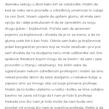
dramsku sekciju u školi kako bih se oslobodila. Mislim da
kad se neko rano pronađe u određenoj umetnosti to ostaje
za ceo život. Nisam uspela da upišem glumu, ali imala sam
opciju da i dalje pokušavam ili da se opredelim za svoju
drugu ljubav – književnost. Počela sam da spremam
prijemni za književnost i shvatila da je to za mene, a da će
gluma uvek biti ti kao hobi. Otkrila sam kako je književnost
jedan bezgraničan prostor koji se može istraživati i prvi put
sam shvatila da na studijama neću imati udžbenike već šire
spiskove literature kojom mogu da se bavim i da sate i sate
provodim u čitanju i istraživanju. Ne želim sebe da
ograničavam nekom određenom profesijom i mislim da smo
nekad previše skloni da sebe stavljamo u nekakve kutije, a
zapravo smo svi mnogo više od svoje primarne profesije.
Mislim da to koliko ulažemo u nešto i koliko se time ozbiljno
bavimo ne zavisi od toga da li nam je hobi ili profesija.
Nekada ono što nam je hobi može da nam bude veći
prioritet od onoga što nam je zvanična profesija. Rekla si da