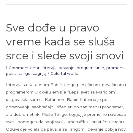
Sve
Sve dođe u pravo
dođe
u
vreme kada se sluša
pravo
vreme
srce i slede svoji snovi
kada
se
1 Comment
/
hor
,
intervju
,
pevanje
,
programiranje
,
promena
sluša
posla
,
tango
,
zagrljaj
/
Colorful world
srce
Intervju sa Katarinom Babić, tango plesačicom, pevačicom i
i
programerom U okviru emisije “Lepši svet sa Mariolom”,
slede
razgovarala sam sa Katarinom Babić Katarina je po
svoji
obrazovanju saobraćajni inženjer, po zanimanju programer,
snovi
a u duši umetnik. Pleše Tango, koji joj je promenio i ulepšao
svet i pomogao da spoji svoju umetničku i praktičnu stranu.
Oduvek je volela da peva, a sa Tangom i pevanje dobija novi