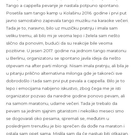
Tango a cappella pevanje je nastala potpuno spontano.
Posetila sam tango kamp u Kolašinu 2016. godine i prvi put
javno samostalno zapevala tango muziku na karaoke večeri.
Tada je to, naravno, bilo uz muzičku pratnju i imala sam
veliku tremu, ali bilo mi je veoma lepo i želela sam nešto
slično da ponovim, budući da su reakcije bile veoma
pozitivne. U jesen 2017. godine na jednom tango maratonu
u Berlinu, organizatoru se spontano javila ideja da nešto
otpevam na after parti milongi. Nisam imala pratnju, ali bila je
u pitanju prilično alternativna milonga gde je takoreći sve
dobrodošlo i tada sam prvi put pevala a cappella. Bilo je to
lepo i emocijama nabijeno iskustvo, zbog čega me je isti
organizator pozvao da naredne godine ponovo pevam, ali
na samom maratonu, udarne večeri. Tada je trebalo da
pevam sa jednim sjajnim gitaristom i nekoliko meseci smo
se dogovarali oko pesama, spremali se, međutim u
poslednjem trenutku je bio sprečen da dođe na maraton i
ostala sam opet sama. Mislila sam da će nastup biti otkazan,