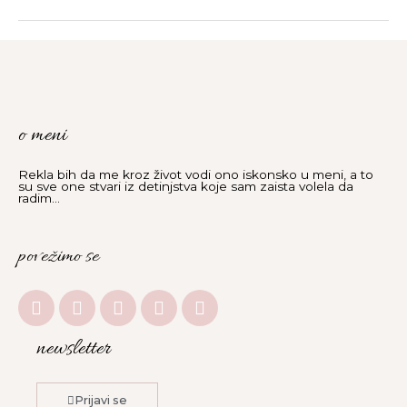
o meni
Rekla bih da me kroz život vodi ono iskonsko u meni, a to
su sve one stvari iz detinjstva koje sam zaista volela da
radim...
povežimo se
I
F
Y
L
E
n
a
o
i
n
s
c
u
n
v
newsletter
t
e
t
k
e
a
b
u
e
l
g
o
b
d
o
Prijavi se