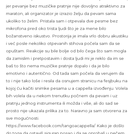
jer pevanje bez muzičke pratnje nije dovoljno atraktivno za
maraton, ali organizator je izrazio želju da pevam sama
ukoliko to želim. Pristala sam i otpevala dve pesme bez
mikrofona pred oko trista ljudi što je za mene bilo
božanstveno iskustvo. Prostorija je imala vrlo dobru akustiku
i već posle nekoliko otpevanih stihova počela sam da se
opuštam. Reakcije su bile bolje od bilo čega što sam mogla
da zamislim i pretpostavim i dosta ljudi mi je reklo da im se
baš to što nema muzičke pratnje dopalo i da je bilo
emotivno i autentično. Od tada sam počela da verujem da
to i nije tako loše i resila da osnujem stranicu na fesjbuku na
kojoj ću kačiti snimke pesama u a cappella izvođenju. Volela
bih volela da u nekom trenutku počnem da pevam i uz
pratnju jednog instrumenta ili možda i više, ali do sad se
prosto nije ukazala prilika za to. Naravno ja sam otvorena za
sve mogućnosti.
https://www.facebook.com/tangoacappella/ Kako je došlo
do toga da ostaviš siguran posao i da se oprobaš u nečem