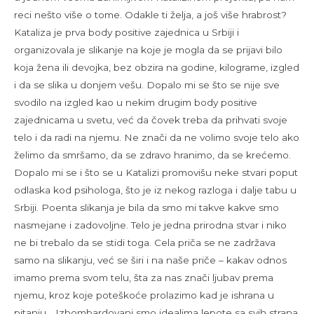
reci nešto više o tome. Odakle ti želja, a još više hrabrost?
Kataliza je prva body positive zajednica u Srbiji i
organizovala je slikanje na koje je mogla da se prijavi bilo
koja žena ili devojka, bez obzira na godine, kilograme, izgled
i da se slika u donjem vešu. Dopalo mi se što se nije sve
svodilo na izgled kao u nekim drugim body positive
zajednicama u svetu, već da čovek treba da prihvati svoje
telo i da radi na njemu. Ne znači da ne volimo svoje telo ako
želimo da smršamo, da se zdravo hranimo, da se krećemo.
Dopalo mi se i što se u Katalizi promovišu neke stvari poput
odlaska kod psihologa, što je iz nekog razloga i dalje tabu u
Srbiji. Poenta slikanja je bila da smo mi takve kakve smo
nasmejane i zadovoljne. Telo je jedna prirodna stvar i niko
ne bi trebalo da se stidi toga. Cela priča se ne zadržava
samo na slikanju, već se širi i na naše priče – kakav odnos
imamo prema svom telu, šta za nas znači ljubav prema
njemu, kroz koje poteškoće prolazimo kad je ishrana u
pitanju… Izbombardovani smo idealima lepote sa svih strana,