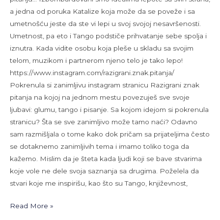
a jedna od poruka Katalize koja može da se poveže i sa
umetnošću jeste da ste vi lepi u svoj svojoj nesavršenosti.
Umetnost, pa eto i Tango podstiče prihvatanje sebe spolja i
iznutra. Kada vidite osobu koja pleše u skladu sa svojim
telom, muzikom i partnerom njeno telo je tako lepo!
https://www.instagram.com/razigrani.znak.pitanja/
Pokrenula si zanimljivu instagram stranicu Razigrani znak
pitanja na kojoj na jednom mestu povezuješ sve svoje
ljubavi: glumu, tango i pisanje. Sa kojom idejom si pokrenula
stranicu? Šta se sve zanimljivo može tamo naći? Odavno
sam razmišljala o tome kako dok pričam sa prijateljima često
se dotaknemo zanimljivih tema i imamo toliko toga da
kažemo. Mislim da je šteta kada ljudi koji se bave stvarima
koje vole ne dele svoja saznanja sa drugima. Poželela da
stvari koje me inspirišu, kao što su Tango, književnost,
Read More »