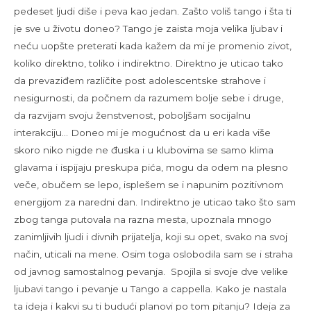
pedeset ljudi diše i peva kao jedan. Zašto voliš tango i šta ti
je sve u životu doneo? Tango je zaista moja velika ljubav i
neću uopšte preterati kada kažem da mi je promenio zivot,
koliko direktno, toliko i indirektno. Direktno je uticao tako
da prevaziđem različite post adolescentske strahove i
nesigurnosti, da počnem da razumem bolje sebe i druge,
da razvijam svoju ženstvenost, poboljšam socijalnu
interakciju… Doneo mi je mogućnost da u eri kada više
skoro niko nigde ne đuska i u klubovima se samo klima
glavama i ispijaju preskupa pića, mogu da odem na plesno
veče, obučem se lepo, isplešem se i napunim pozitivnom
energijom za naredni dan. Indirektno je uticao tako što sam
zbog tanga putovala na razna mesta, upoznala mnogo
zanimljivih ljudi i divnih prijatelja, koji su opet, svako na svoj
način, uticali na mene. Osim toga oslobodila sam se i straha
od javnog samostalnog pevanja. Spojila si svoje dve velike
ljubavi tango i pevanje u Tango a cappella. Kako je nastala
ta ideja i kakvi su ti budući planovi po tom pitanju? Ideja za