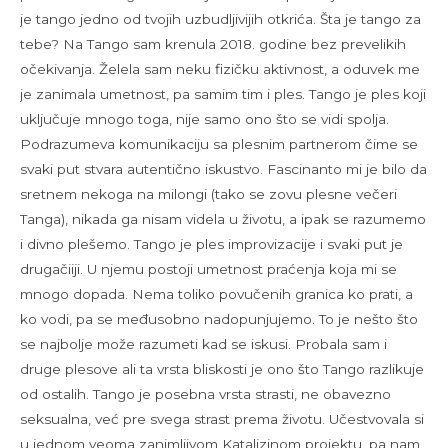
je tango jedno od tvojih uzbudljivijih otkrića. Šta je tango za
tebe? Na Tango sam krenula 2018. godine bez prevelikih
očekivanja. Želela sam neku fizičku aktivnost, a oduvek me
je zanimala umetnost, pa samim tim i ples. Tango je ples koji
uključuje mnogo toga, nije samo ono što se vidi spolja.
Podrazumeva komunikaciju sa plesnim partnerom čime se
svaki put stvara autentično iskustvo. Fascinanto mi je bilo da
sretnem nekoga na milongi (tako se zovu plesne večeri
Tanga), nikada ga nisam videla u životu, a ipak se razumemo
i divno plešemo. Tango je ples improvizacije i svaki put je
drugačiiji. U njemu postoji umetnost praćenja koja mi se
mnogo dopada. Nema toliko povučenih granica ko prati, a
ko vodi, pa se međusobno nadopunjujemo. To je nešto što
se najbolje može razumeti kad se iskusi. Probala sam i
druge plesove ali ta vrsta bliskosti je ono što Tango razlikuje
od ostalih. Tango je posebna vrsta strasti, ne obavezno
seksualna, već pre svega strast prema životu. Učestvovala si
u jednom veoma zanimljivom Katalizinom projektu, pa nam