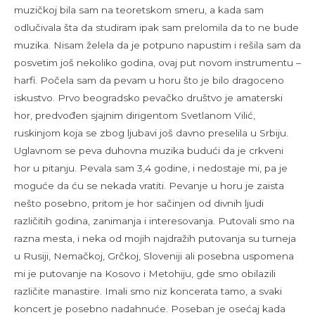
muzičkoj bila sam na teoretskom smeru, a kada sam
odlučivala šta da studiram ipak sam prelomila da to ne bude
muzika. Nisam želela da je potpuno napustim i rešila sam da
posvetim još nekoliko godina, ovaj put novom instrumentu –
harfi. Počela sam da pevam u horu što je bilo dragoceno
iskustvo. Prvo beogradsko pevačko društvo je amaterski
hor, predvođen sjajnim dirigentom Svetlanom Vilić,
ruskinjom koja se zbog ljubavi još davno preselila u Srbiju.
Uglavnom se peva duhovna muzika budući da je crkveni
hor u pitanju. Pevala sam 3,4 godine, i nedostaje mi, pa je
moguće da ću se nekada vratiti. Pevanje u horu je zaista
nešto posebno, pritom je hor sačinjen od divnih ljudi
različitih godina, zanimanja i interesovanja. Putovali smo na
razna mesta, i neka od mojih najdražih putovanja su turneja
u Rusiji, Nemačkoj, Grčkoj, Sloveniji ali posebna uspomena
mi je putovanje na Kosovo i Metohiju, gde smo obilazili
različite manastire. Imali smo niz koncerata tamo, a svaki
koncert je posebno nadahnuće. Poseban je osećaj kada