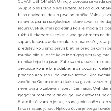
ČUVAR USPOMENA U mojoj porodici se vazda svašt
Skupljalo se i čuvalo sve i svašta. Još od čukunba
bi na novinama dok ih prva ne pročita. Volela je va
naravno, pisma i razglednice i stare stvari za ne daj
računi uvek su imali poleđinu koja je mogla da pos
tužbu ili ekonomski tekst, a kad ga obrnem na drug
sapuni, lekovi, cipele omalele, marame, šolje, ta
predstavi koju smo pravili brat i ja pred bakom i 
muzika bile su priče kako iz drugog svetskog rata, t
mi nikad nije bio jasan. Zato su mi u bakinim i dedi
devojčica koja je bila odabrana da pozdravi kralja 
pradeda Aca išao u balkanske ratove i Prvi svetski
završio na Golom otoku i kako su ga zdrav razum, jez
neverovatno zabavan i specifičan način. Ovih dana pr
njegov humor i želja da druge uvek razveseli neki
čitam ih i čuvam ih jer to je sada jedini način da i
tako i nastaju junaci. Njihovo čuvanje svega i svač