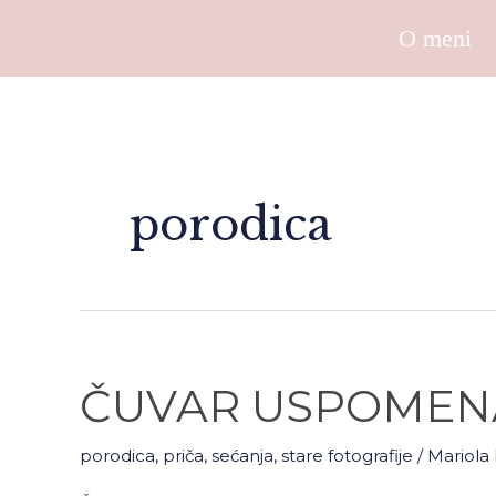
Skip
O meni
to
content
porodica
ČUVAR
ČUVAR USPOMEN
USPOMENA
porodica
,
priča
,
sećanja
,
stare fotografije
/
Mariola 