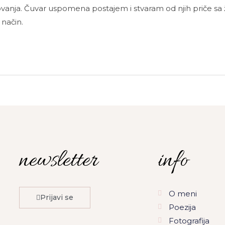
sovanja. Čuvar uspomena postajem i stvaram od njih priče sa
 način.
newsletter
info
O meni
Prijavi se
Poezija
Fotografija