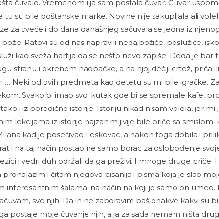
a čuvalo. Vremenom i ja sam postala čuvar. Čuvar uspome
ke tu su bile poštanske marke. Novine nije sakupljala ali vo
ze za cveće i do dana današnjeg sačuvala se jedna iz njenog v
 bože. Ratovi su od nas napravili nedajbožiće, poslužiće, iskoris
luži kao sveža hartija da se nešto novo zapiše. Deda je bar 
u stranu i okrenem naopačke, a na njoj dečiji crtež, priča il
njiri … Neki od ovih predmeta kao detetu su mi bile igračke.
dekom. Svako bi imao svoj kutak gde bi se spremale kafe, pr
ako i iz porodične istorije. Istoriju nikad nisam volela, jer m
nim lekcijama iz istorije najzanimljivije bile priče sa smislom
Milana kad je posećivao Leskovac, a nakon toga dobila i prilik
 rat i na taj način postao ne samo borac za oslobođenje svoje
ici i vedri duh održali da ga preživi. I mnoge druge priče. I 
onalazim i čitam njegova pisanija i pisma koja je slao mojoj b
m interesantnim šalama, na način na koji je samo on umeo. I
h sačuvam, sve njih. Da ih ne zaboravim baš onakve kakvi su bil
ega postaje moje čuvanje njih, a ja za sada nemam ništa drugo