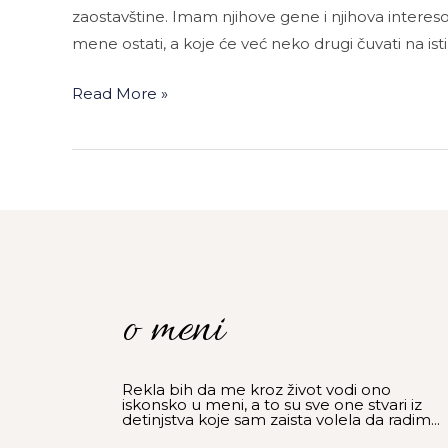
zaostavštine. Imam njihove gene i njihova intere
mene ostati, a koje će već neko drugi čuvati na isti
Read More »
o meni
Rekla bih da me kroz život vodi ono
iskonsko u meni, a to su sve one stvari iz
detinjstva koje sam zaista volela da radim...