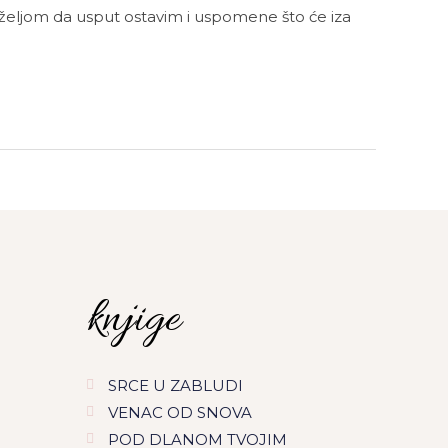
 željom da usput ostavim i uspomene što će iza
knjige
SRCE U ZABLUDI
VENAC OD SNOVA
POD DLANOM TVOJIM