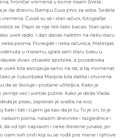
na, hroničar vremena u kome nisam živela.
lela je da dnevnu štampu čuva prvo za sebe. Sedela
remena. Čuvali su se i stari računi, fotografije
tiće se. Papir se nije tek tako bacao. Stari spisi i
tako uvek radio. I dan danas naletim na neku staru
i neka pesma. Ponegde i neka računica. Materijali,
 Zaodenuta u maramu, igrala sam staru baku u
odavale stvari, otvarale apoteke, a pozadinska
i je uvek bila asocijacija samo na rat, a taj momenat
. Kako je čukunbaka Marijola bila slatka i otvorena
u da se školuje i postane učiteljica. Kako je
 zemlje već i svetski putnik. Kako je deda Vlada
deda je pisao, zapisivao je svašta na svoj
aki i tati i čujem ga kao da je tu. To je on, to je
 nalazim pisma, nalazim dnevnike i razglednice i
i, da od njih napravim i neke literarne junake, jer
 osim svih onih koji su se rodili pre mene i njihove