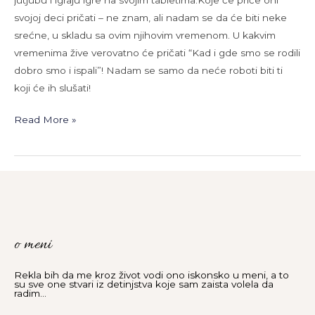
svojoj deci pričati – ne znam, ali nadam se da će biti neke
srećne, u skladu sa ovim njihovim vremenom. U kakvim
vremenima žive verovatno će pričati “Kad i gde smo se rodili
dobro smo i ispali”! Nadam se samo da neće roboti biti ti
koji će ih slušati!
Read More »
o meni
Rekla bih da me kroz život vodi ono iskonsko u meni, a to
su sve one stvari iz detinjstva koje sam zaista volela da
radim...