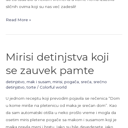
sličnih ovima koji su nas već zadesili!
Read More »
Mirisi
Mirisi detinjstva koji
detinjstva
koji
se zauvek pamte
se
zauvek
detinjstvo
,
mak i susam
,
mirisi
,
pogača
,
sreća
,
srećno
pamte
detinjstvo
,
torte
/
Colorful world
U jednom receptu koji prevodim pojavila se rečenica “Dom
u kome miriše na pletenicu od maka je srećan dom”. Kao
da sam automatski otišla u neko prošlo vreme i mogla da
osetim miris pletene pogače sa makom i susamom koji je
majka pravila meni i bratu. Iako su bile devedesete, iako