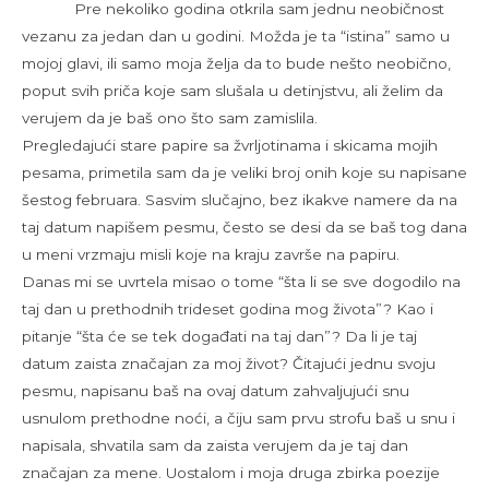
Pre nekoliko godina otkrila sam jednu neobičnost
vezanu za jedan dan u godini. Možda je ta “istina” samo u
mojoj glavi, ili samo moja želja da to bude nešto neobično,
poput svih priča koje sam slušala u detinjstvu, ali želim da
verujem da je baš ono što sam zamislila.
Pregledajući stare papire sa žvrljotinama i skicama mojih
pesama, primetila sam da je veliki broj onih koje su napisane
šestog februara. Sasvim slučajno, bez ikakve namere da na
taj datum napišem pesmu, često se desi da se baš tog dana
u meni vrzmaju misli koje na kraju završe na papiru.
Danas mi se uvrtela misao o tome “šta li se sve dogodilo na
taj dan u prethodnih trideset godina mog života”? Kao i
pitanje “šta će se tek događati na taj dan”? Da li je taj
datum zaista značajan za moj život? Čitajući jednu svoju
pesmu, napisanu baš na ovaj datum zahvaljujući snu
usnulom prethodne noći, a čiju sam prvu strofu baš u snu i
napisala, shvatila sam da zaista verujem da je taj dan
značajan za mene. Uostalom i moja druga zbirka poezije