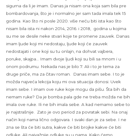
sigurna da li je imam. Danas ja nisam ona koja sam bila pre
bombardovanja, što je i normalno jer sam tada imala tek 15
godina. Kao što ni posle 2020. više neću biti ista kao što
nisam bila ista ni nakon 2014, 2016. i 2018, godina u kojima
su me se desile neke stvari koje te promene zauvek. Danas
imam ljude koji mi nedostaju, ljude koji će zauvek
nedostajati i one koji su tu onlajn, na dohvat vajbera,
poruke, skajpa… Imam dvoje ljudi koji su bili sa mnom i u
onom podrumu. Nekada nas je bilo 7. Ali i to je tema za
druge priče, ma za čitav roman. Danas imam sebe. I to je
možda najveća lekcija koju mi ova situacija donosi. Uvek
imam sebe. I imam ove ruke koje mogu da pišu. Šta bih da
nemam ruke? Da je bomba pala gde ne treba možda ne bih
imala ove ruke. Ili ne bih imala sebe. A kad nemamo sebe to
je najstrašnije. Zato je ovo period za povratak sebi. Na onaj
način koji nama lično odgovara. I svaki dan je za sebe. I ne
zna se šta će biti sutra, kakve će biti brojke kakve će biti
odluke. Ali najvažnije odluke su u nama. Kako ćemo