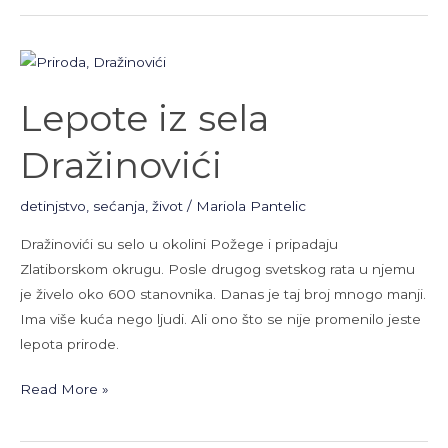
Lepote
iz
Lepote iz sela
sela
Dražinovići
Dražinovići
detinjstvo
,
sećanja
,
život
/
Mariola Pantelic
Dražinovići su selo u okolini Požege i pripadaju
Zlatiborskom okrugu. Posle drugog svetskog rata u njemu
je živelo oko 600 stanovnika. Danas je taj broj mnogo manji.
Ima više kuća nego ljudi. Ali ono što se nije promenilo jeste
lepota prirode.
Read More »