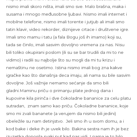
nismo imali skoro ništa, imali smo sve. Malo brašna, maka i
susama i mnogo međusobne ljubavi. Nismo imali internet i
mobilne telefone, nismo imali torente i jutjub ali imali smo
tatin klavir, video rekorder, diznijeve crtace i društvene igre.
Imali smo mamu i tatu (a fala Bogu još ih imamo) koji su,
tada se činilo, imali sasvim dovoljno vremena za nas. Nisu
bili toliko okupirani poslom (ili su se bar trudili da mi to ne
vidimo) i radili su najbolje što su mogli da mi tu krizu i
nemaštinu ne osetimo. Istina nismo imali bog zna kakve
igračke kao što današnja deca imaju, ali nama su bile sasvim
dovoljne. Još važnije nemamo sećanje da smo bili
gladni.Maminu priču o primanju plate jednog dana i
kupovine kila pirinča i dve čokoladne bananice za celu platu
sutradan, znam samo kao priču. Čokoladne bananice, koje
smo mi zvali bananete (a verujem da nismo bili jedini)
obeležile su nam detinjstvo. Jeli smo ih u svom domu, a i
kod bake i deke ih je uvek bilo. Bakina sestra nam ih je bez
izuzetka donosila svaki put kad nas vidi. I nama je to bilo