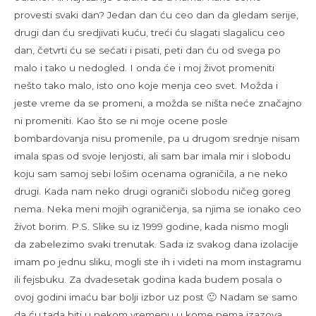
provesti svaki dan? Jedan dan ću ceo dan da gledam serije,
drugi dan ću sredjivati kuću, treći ću slagati slagalicu ceo
dan, četvrti ću se sećati i pisati, peti dan ću od svega po
malo i tako u nedogled. I onda će i moj život promeniti
nešto tako malo, isto ono koje menja ceo svet. Možda i
jeste vreme da se promeni, a možda se ništa neće značajno
ni promeniti. Kao što se ni moje ocene posle
bombardovanja nisu promenile, pa u drugom srednje nisam
imala spas od svoje lenjosti, ali sam bar imala mir i slobodu
koju sam samoj sebi lošim ocenama ograničila, a ne neko
drugi. Kada nam neko drugi ograniči slobodu ničeg goreg
nema. Neka meni mojih ograničenja, sa njima se ionako ceo
život borim. P.S. Slike su iz 1999 godine, kada nismo mogli
da zabelezimo svaki trenutak. Sada iz svakog dana izolacije
imam po jednu sliku, mogli ste ih i videti na mom instagramu
ili fejsbuku. Za dvadesetak godina kada budem posala o
ovoj godini imaću bar bolji izbor uz post 🙂 Nadam se samo
da ću tada biti u nekom vremenu u kome nema izazova