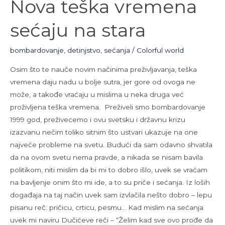
Nova teška vremena
teška
vremena
sećaju na stara
sećaju
na
bombardovanje
,
detinjstvo
,
sećanja
/
Colorful world
stara
Osim što te nauče novim načinima preživljavanja, teška
vremena daju nadu u bolje sutra, jer gore od ovoga ne
može, a takođe vraćaju u mislima u neka druga već
proživljena teška vremena. Preživeli smo bombardovanje
1999 god, preživecemo i ovu svetsku i državnu krizu
izazvanu nečim toliko sitnim što ustvari ukazuje na one
najveće probleme na svetu. Budući da sam odavno shvatila
da na ovom svetu nema pravde, a nikada se nisam bavila
politikom, niti mislim da bi mi to dobro išlo, uvek se vraćam
na bavljenje onim što mi ide, a to su priče i sećanja. Iz loših
događaja na taj način uvek sam izvlačila nešto dobro – lepu
pisanu reč: pričicu, crticu, pesmu… Kad mislim na sećanja
uvek mi naviru Dučićeve reči – “Želim kad sve ovo prođe da