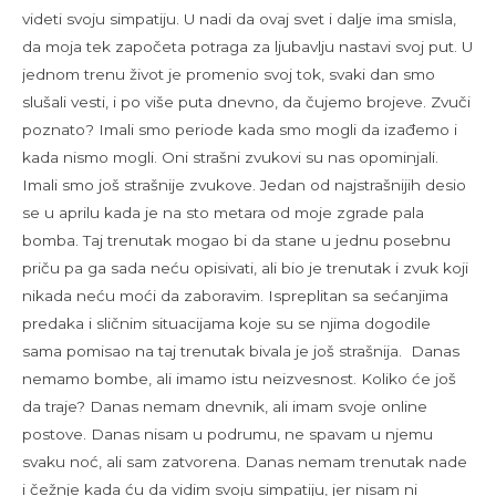
videti svoju simpatiju. U nadi da ovaj svet i dalje ima smisla,
da moja tek započeta potraga za ljubavlju nastavi svoj put. U
jednom trenu život je promenio svoj tok, svaki dan smo
slušali vesti, i po više puta dnevno, da čujemo brojeve. Zvuči
poznato? Imali smo periode kada smo mogli da izađemo i
kada nismo mogli. Oni strašni zvukovi su nas opominjali.
Imali smo još strašnije zvukove. Jedan od najstrašnijih desio
se u aprilu kada je na sto metara od moje zgrade pala
bomba. Taj trenutak mogao bi da stane u jednu posebnu
priču pa ga sada neću opisivati, ali bio je trenutak i zvuk koji
nikada neću moći da zaboravim. Ispreplitan sa sećanjima
predaka i sličnim situacijama koje su se njima dogodile
sama pomisao na taj trenutak bivala je još strašnija. Danas
nemamo bombe, ali imamo istu neizvesnost. Koliko će još
da traje? Danas nemam dnevnik, ali imam svoje online
postove. Danas nisam u podrumu, ne spavam u njemu
svaku noć, ali sam zatvorena. Danas nemam trenutak nade
i čežnje kada ću da vidim svoju simpatiju, jer nisam ni