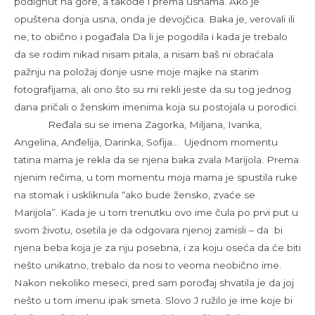
podignut na gore, a takođe i prema usnama. Ako je
opuštena donja usna, onda je devojčica. Baka je, verovali ili
ne, to obično i pogađala Da li je pogodila i kada je trebalo
da se rodim nikad nisam pitala, a nisam baš ni obraćala
pažnju na položaj donje usne moje majke na starim
fotografijama, ali ono što su mi rekli jeste da su tog jednog
dana pričali o ženskim imenima koja su postojala u porodici.
Ređala su se imena Zagorka, Miljana, Ivanka,
Angelina, Anđelija, Darinka, Sofija… Ujednom momentu
tatina mama je rekla da se njena baka zvala Marijola. Prema
njenim rečima, u tom momentu moja mama je spustila ruke
na stomak i uskliknula “ako bude žensko, zvaće se
Marijola”. Kada je u tom trenutku ovo ime čula po prvi put u
svom životu, osetila je da odgovara njenoj zamisli – da bi
njena beba koja je za nju posebna, i za koju oseća da će biti
nešto unikatno, trebalo da nosi to veoma neobično ime.
Nakon nekoliko meseci, pred sam porođaj shvatila je da joj
nešto u tom imenu ipak smeta. Slovo J ružilo je ime koje bi