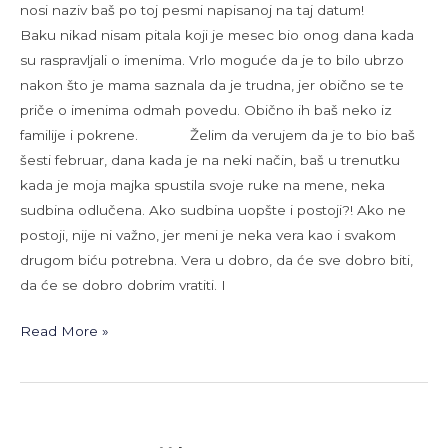
nosi naziv baš po toj pesmi napisanoj na taj datum!
Baku nikad nisam pitala koji je mesec bio onog dana kada
su raspravljali o imenima. Vrlo moguće da je to bilo ubrzo
nakon što je mama saznala da je trudna, jer obično se te
priče o imenima odmah povedu. Obično ih baš neko iz
familije i pokrene. Želim da verujem da je to bio baš
šesti februar, dana kada je na neki način, baš u trenutku
kada je moja majka spustila svoje ruke na mene, neka
sudbina odlučena. Ako sudbina uopšte i postoji?! Ako ne
postoji, nije ni važno, jer meni je neka vera kao i svakom
drugom biću potrebna. Vera u dobro, da će sve dobro biti,
da će se dobro dobrim vratiti. I
Read More »
Nova