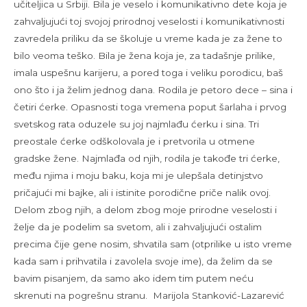
učiteljica u Srbiji. Bila je veselo i komunikativno dete koja je
zahvaljujući toj svojoj prirodnoj veselosti i komunikativnosti
zavredela priliku da se školuje u vreme kada je za žene to
bilo veoma teško. Bila je žena koja je, za tadašnje prilike,
imala uspešnu karijeru, a pored toga i veliku porodicu, baš
ono što i ja želim jednog dana. Rodila je petoro dece – sina i
četiri ćerke. Opasnosti toga vremena poput šarlaha i prvog
svetskog rata oduzele su joj najmlađu ćerku i sina. Tri
preostale ćerke odškolovala je i pretvorila u otmene
gradske žene. Najmlađa od njih, rodila je takođe tri ćerke,
među njima i moju baku, koja mi je ulepšala detinjstvo
pričajući mi bajke, ali i istinite porodične priče nalik ovoj.
Delom zbog njih, a delom zbog moje prirodne veselosti i
želje da je podelim sa svetom, ali i zahvaljujući ostalim
precima čije gene nosim, shvatila sam (otprilike u isto vreme
kada sam i prihvatila i zavolela svoje ime), da želim da se
bavim pisanjem, da samo ako idem tim putem neću
skrenuti na pogrešnu stranu. Marijola Stanković-Lazarević