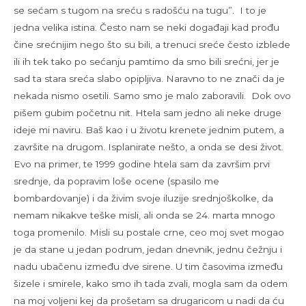
se sećam s tugom na sreću s radošću na tugu”. I to je
jedna velika istina. Često nam se neki događaji kad prođu
čine srećnijim nego što su bili, a trenuci sreće često izblede
ili ih tek tako po sećanju pamtimo da smo bili srećni, jer je
sad ta stara sreća slabo opipljiva. Naravno to ne znači da je
nekada nismo osetili. Samo smo je malo zaboravili. Dok ovo
pišem gubim početnu nit. Htela sam jedno ali neke druge
ideje mi naviru. Baš kao i u životu krenete jednim putem, a
završite na drugom. Isplanirate nešto, a onda se desi život.
Evo na primer, te 1999 godine htela sam da završim prvi
srednje, da popravim loše ocene (spasilo me
bombardovanje) i da živim svoje iluzije srednjoškolke, da
nemam nikakve teške misli, ali onda se 24. marta mnogo
toga promenilo. Misli su postale crne, ceo moj svet mogao
je da stane u jedan podrum, jedan dnevnik, jednu čežnju i
nadu ubačenu između dve sirene. U tim časovima između
šizele i smirele, kako smo ih tada zvali, mogla sam da odem
na moj voljeni kej da prošetam sa drugaricom u nadi da ću