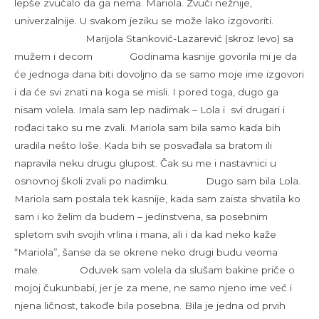
lepše zvučalo da ga nema. Mariola. Zvuči nežnije,
univerzalnije. U svakom jeziku se može lako izgovoriti.
Marijola Stanković-Lazarević (skroz levo) sa
mužem i decom Godinama kasnije govorila mi je da
će jednoga dana biti dovoljno da se samo moje ime izgovori
i da će svi znati na koga se misli. I pored toga, dugo ga
nisam volela. Imala sam lep nadimak – Lola i svi drugari i
rođaci tako su me zvali. Mariola sam bila samo kada bih
uradila nešto loše. Kada bih se posvađala sa bratom ili
napravila neku drugu glupost. Čak su me i nastavnici u
osnovnoj školi zvali po nadimku. Dugo sam bila Lola.
Mariola sam postala tek kasnije, kada sam zaista shvatila ko
sam i ko želim da budem – jedinstvena, sa posebnim
spletom svih svojih vrlina i mana, ali i da kad neko kaže
“Mariola”, šanse da se okrene neko drugi budu veoma
male. Oduvek sam volela da slušam bakine priče o
mojoj čukunbabi, jer je za mene, ne samo njeno ime već i
njena ličnost, takođe bila posebna. Bila je jedna od prvih