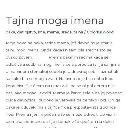
Tajna
Tajna moga imena
moga
imena
baka
,
detinjstvo
,
ime
,
mama
,
sreća
,
tajna
/
Colorful world
Moja pokojna baka, tatina mama, još davno mi je otkrila
tajnu mog imena. Onda kada i nisam bila srećna što se
ovako zovem. Prema bakinim rečima kada se
odlučivala sudbina mog imena cela porodica (a i ja sa njima
u maminom stomaku) sedela je u dnevnoj sobi i razmatrali
su kako bih se mogla zvati. Naravno to je bilo doba kada
žene nisu išle često na ultrazvuk, pa se ni pol deteta nije
baš lako mogao utvrditi. Mama je žarko želela da joj prvenac
bude devojčica i duboko je verovala da će tako i biti. Druga
baka je oduvek imala taj “dar” da pretpostavi šta trudnica
nosi. Prema njenim pričama to se može odrediti po visini
stomaka, odnosno da li je stomak više spušten na dole ili