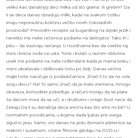
veliko kao današnjoj deci milka od sto grama. Ili grešim? Da
li se deca danas obraduju milki, kada na svakom ćošku
imaju nepresušnu količinu večito novih čokoladnih
proizvoda? Prevodim recepte sa bugarskog na srpski jezik i
neretko me neke rečenice podsete na detinjstvo. Tako ih i
pišu – da izazivaju sećanja. U nozdrvama kao da osetite taj
miris i kreće voda na usta. Torte i kolači u raznim oblicima
uvek me podsete na naše rođendane kada je mama bratu i
meni ukrašavala i oblikovala tortu po želji. Danas većina
majki torte naručuje iz poslastičarnice. Znači li to da ne vole
svoju decu? Ne! To samo znači da je malo vremena, mnogo
obaveza, komoditet pobeđuje, a računi moraju da se plate.
Sa decom mora da se uči, a i društveni i onlajn život neće da
čekaju.Da li su današnja deca srećna kao što smo mi bili? U
normalnim porodicama, u kojima vlada ljubav pre svega,
sigurno jesu. Samo, oni danas ne jedu domaće pletenice sa
makom i susamom, crtane filmove gledaju na DVD-u i
jutjubu i igraju igre na svojim tabletima.Koje će priče oni