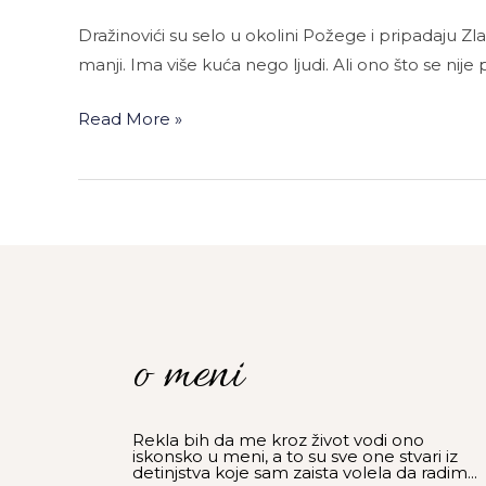
Dražinovići su selo u okolini Požege i pripadaju 
manji. Ima više kuća nego ljudi. Ali ono što se nije
Read More »
o meni
Rekla bih da me kroz život vodi ono
iskonsko u meni, a to su sve one stvari iz
detinjstva koje sam zaista volela da radim...