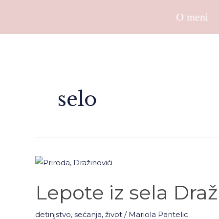
Skip
O meni
to
content
selo
Lepote
iz
Lepote iz sela Draž
sela
Dražinovići
detinjstvo
,
sećanja
,
život
/
Mariola Pantelic