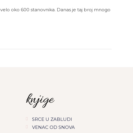
živelo oko 600 stanovnika. Danas je taj broj mnogo
knjige
SRCE U ZABLUDI
VENAC OD SNOVA