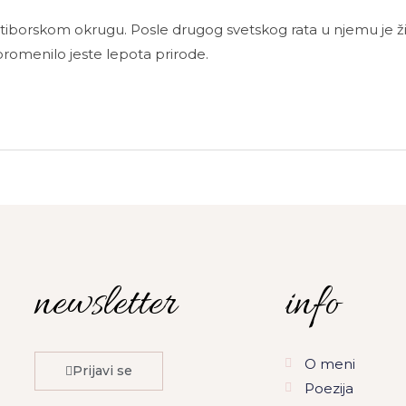
Zlatiborskom okrugu. Posle drugog svetskog rata u njemu je 
 promenilo jeste lepota prirode.
newsletter
info
O meni
Prijavi se
Poezija