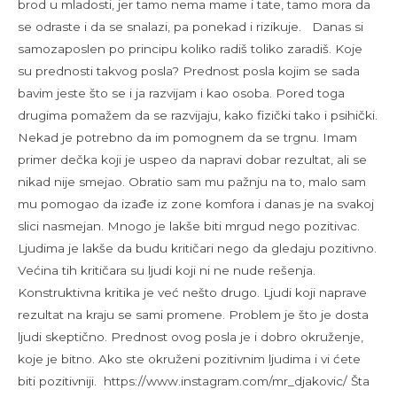
brod u mladosti, jer tamo nema mame i tate, tamo mora da
se odraste i da se snalazi, pa ponekad i rizikuje. Danas si
samozaposlen po principu koliko radiš toliko zaradiš. Koje
su prednosti takvog posla? Prednost posla kojim se sada
bavim jeste što se i ja razvijam i kao osoba. Pored toga
drugima pomažem da se razvijaju, kako fizički tako i psihički.
Nekad je potrebno da im pomognem da se trgnu. Imam
primer dečka koji je uspeo da napravi dobar rezultat, ali se
nikad nije smejao. Obratio sam mu pažnju na to, malo sam
mu pomogao da izađe iz zone komfora i danas je na svakoj
slici nasmejan. Mnogo je lakše biti mrgud nego pozitivac.
Ljudima je lakše da budu kritičari nego da gledaju pozitivno.
Većina tih kritičara su ljudi koji ni ne nude rešenja.
Konstruktivna kritika je već nešto drugo. Ljudi koji naprave
rezultat na kraju se sami promene. Problem je što je dosta
ljudi skeptično. Prednost ovog posla je i dobro okruženje,
koje je bitno. Ako ste okruženi pozitivnim ljudima i vi ćete
biti pozitivniji. https://www.instagram.com/mr_djakovic/ Šta