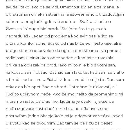
svuda i tako lako da se vidi. Umetnost življenja za mene je
biti skroman u nekim stvarima, a istovremeno biti zadovoljan
sobom u onoj tački gde si trenutno. Svašta si radio u
životu, ali si dugo bio brodu. Šta je to što te gura da
napreduješ? Jedan od problema kod svih nas je što se
držimo komfor zone. Svako od nas bi želeo nešto više, ali s
druge strane ne bi voleo da ugrozi ono što ima. Na primer,
radio sam u pinku kao obezbeđenje kad mi se ukazala
prilika za odlazak na brod. Iako mi to nije bio životni san,
rizikovao sam i otišao. Završio sam fakultet kad sam se vratio
s broda, radio sam u Fiatu i video sam da to nije to. Dao sam
otkaz da bih opet išao na brod. Potrebno je rizikovati, ali
ljudi to uglavnom neće. Ako želimo nešto da promenimo mi
moramo nešto da uradimo. Ljudima je uvek najlakše da
nađu izgovore zašto nešto ne bi uradili. Ja uvek sebi
postavljam jedno pitanje koje mi je odgovor za većinu stvari
u životu kad se dvoumim. Zapitam se da li ću za deset