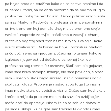
pa hajde onda da istražimo kako da se zdravo hranimo i da
budemo u formi, pa da onda možemo da se bavimo drugim
poslovima i hobijima bez bojazni. Ovom prilikom razgovarala
sam sa Markom Radovićem, profesionalnim personalnim i
online trenerom koji pomaže drugima da promene svoje
navike i unaprede zdravlje. Pričali smo o zdravlju, ishrani,
nutritivno bogatoj hrani, treninzima, brojanju kalorija i kako
sve to izbalansirati. Da bismo se bolje upoznali sa Markom,
priču počinjemo sa njegovim počecima i pitanjem kako je
izgledao njegov put od dečaka u osnovnoj školi do
profesionalnog trenera. “U osnovnoj školi sam bio gojazan,
imao sam nisko samopouzdanje, bio sam povučen, a onda
sam u srednjoj školi naglo smršao i naglo porastao i dobio
skoliozu i kifozu. Problem je nastao zbog toga što nisam
imao muskulaturu da podrži tu visinu. Otišao sam kod lekara
i rečeno mi je da problem moram da shvatim ozbiljno jer
može doći do operacije. Nisam želeo to sebi da dozvolim,
pa sam u sklopu kluba gde sam trenirao tekvondo i imao