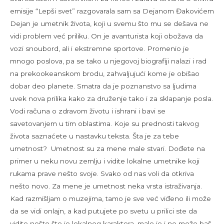
emisije “Lepši svet” razgovarala sam sa Dejanom Đakovićem
Dejan je umetnik života, koji u svemu što mu se dešava ne
vidi problem već priliku. On je avanturista koji obožava da
vozi snoubord, ali i ekstremne sportove. Promenio je
mnogo poslova, pa se tako u njegovoj biografiji nalazi i rad
na prekookeanskom brodu, zahvaljujući kome je obišao
dobar deo planete. Smatra da je poznanstvo sa ljudima
uvek nova prilika kako za druženje tako i za sklapanje posla.
Vodi računa o zdravom životu i ishrani i bavi se
savetovanjem u tim oblastima. Koje su prednosti takvog
života saznaćete u nastavku teksta. Šta je za tebe
umetnost? Umetnost su za mene male stvari. Dođete na
primer u neku novu zemlju i vidite lokalne umetnike koji
rukama prave nešto svoje. Svako od nas voli da otkriva
nešto novo. Za mene je umetnost neka vrsta istraživanja.
Kad razmišljam o muzejima, tamo je sve već viđeno ili može
da se vidi onlajn, a kad putujete po svetu u prilici ste da
vidite nešto što je lokalnog karaktera, malo je i ne može baš