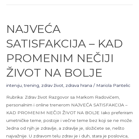
NAJVEĆA
NAJVEĆA
SATISFAKCIJA
–
SATISFAKCIJA – KAD
KAD
PROMENIM
PROMENIM NEČIJI
NEČIJI
ŽIVOT
ŽIVOT NA BOLJE
NA
BOLJE
intervju
,
trening
,
zdrav život
,
zdrava hrana
/
Mariola Pantelic
Rubrika: Zdrav život Razgovor sa Markom Radovićem,
personalnim i online trenerom NAJVEĆA SATISFAKCIJA –
KAD PROMENIM NEČIJI ŽIVOT NA BOLJE Iako preferiram
umetničke teme, postoje i večne teme bez koji se ne može.
Jedna od njih je zdravlje, a zdravlje je, složićete se, nešto
najvažnije. U zdravom telu zdrav je i duh, stara je poslovica,