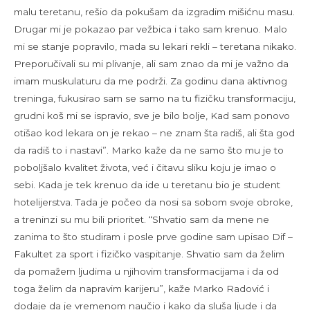
malu teretanu, rešio da pokušam da izgradim mišićnu masu.
Drugar mi je pokazao par vežbica i tako sam krenuo. Malo
mi se stanje popravilo, mada su lekari rekli – teretana nikako.
Preporučivali su mi plivanje, ali sam znao da mi je važno da
imam muskulaturu da me podrži. Za godinu dana aktivnog
treninga, fukusirao sam se samo na tu fizičku transformaciju,
grudni koš mi se ispravio, sve je bilo bolje, Kad sam ponovo
otišao kod lekara on je rekao – ne znam šta radiš, ali šta god
da radiš to i nastavi”. Marko kaže da ne samo što mu je to
poboljšalo kvalitet života, već i čitavu sliku koju je imao o
sebi. Kada je tek krenuo da ide u teretanu bio je student
hotelijerstva. Tada je počeo da nosi sa sobom svoje obroke,
a treninzi su mu bili prioritet. “Shvatio sam da mene ne
zanima to što studiram i posle prve godine sam upisao Dif –
Fakultet za sport i fizičko vaspitanje. Shvatio sam da želim
da pomažem ljudima u njihovim transformacijama i da od
toga želim da napravim karijeru”, kaže Marko Radović i
dodaje da je vremenom naučio i kako da sluša ljude i da