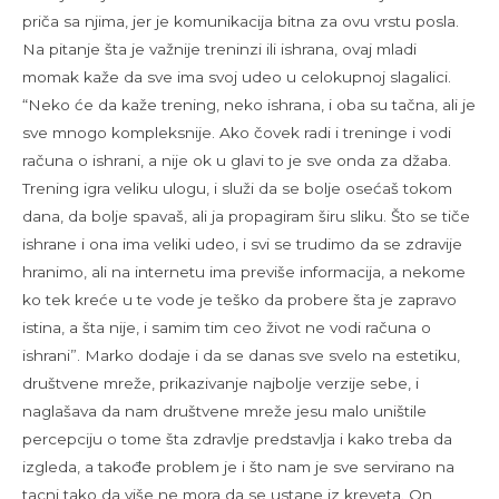
priča sa njima, jer je komunikacija bitna za ovu vrstu posla.
Na pitanje šta je važnije treninzi ili ishrana, ovaj mladi
momak kaže da sve ima svoj udeo u celokupnoj slagalici.
“Neko će da kaže trening, neko ishrana, i oba su tačna, ali je
sve mnogo kompleksnije. Ako čovek radi i treninge i vodi
računa o ishrani, a nije ok u glavi to je sve onda za džaba.
Trening igra veliku ulogu, i služi da se bolje osećaš tokom
dana, da bolje spavaš, ali ja propagiram širu sliku. Što se tiče
ishrane i ona ima veliki udeo, i svi se trudimo da se zdravije
hranimo, ali na internetu ima previše informacija, a nekome
ko tek kreće u te vode je teško da probere šta je zapravo
istina, a šta nije, i samim tim ceo život ne vodi računa o
ishrani”. Marko dodaje i da se danas sve svelo na estetiku,
društvene mreže, prikazivanje najbolje verzije sebe, i
naglašava da nam društvene mreže jesu malo uništile
percepciju o tome šta zdravlje predstavlja i kako treba da
izgleda, a takođe problem je i što nam je sve servirano na
tacni tako da više ne mora da se ustane iz kreveta. On