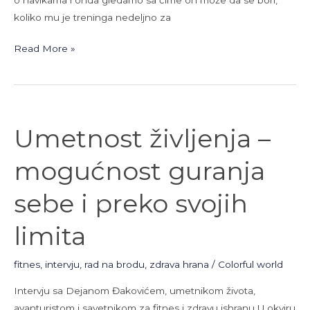
koliko mu je treninga nedeljno za
Read More »
Umetnost
Umetnost življenja –
življenja
–
mogućnost guranja
mogućnost
guranja
sebe i preko svojih
sebe
i
limita
preko
svojih
fitnes
,
intervju
,
rad na brodu
,
zdrava hrana
/
Colorful world
limita
Intervju sa Dejanom Đakovićem, umetnikom života,
avanturistom i savetnikom za fitnes i zdravu ishranu U okviru