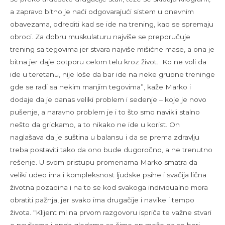
a zapravo bitno je naći odgovarajući sistem u dnevnim
obavezama, odrediti kad se ide na trening, kad se spremaju
obroci. Za dobru muskulaturu najviše se preporučuje
trening sa tegovima jer stvara najviše mišićne mase, a ona je
bitna jer daje potporu celom telu kroz život. Ko ne voli da
ide u teretanu, nije loše da bar ide na neke grupne treninge
gde se radi sa nekim manjim tegovima”, kaže Marko i
dodaje da je danas veliki problem i sedenje – koje je novo
pušenje, a naravno problem je i to što smo navikli stalno
nešto da grickamo, a to nikako ne ide u korist. On
naglašava da je suština u balansu i da se prema zdravlju
treba postaviti tako da ono bude dugoročno, a ne trenutno
rešenje. U svom pristupu promenama Marko smatra da
veliki udeo ima i kompleksnost ljudske psihe i svačija lična
životna pozadina i na to se kod svakoga individualno mora
obratiti pažnja, jer svako ima drugačije i navike i tempo
života. “Klijent mi na prvom razgovoru ispriča te važne stvari
o navikama i onda gledamo sa čime on može da se bori,