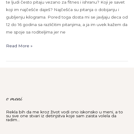
te ljudi često pitaju vezano za fitnes i ishranu? Koji je savet
koji im najčešće daješ? Najčešća su pitanja o dobijanju i
gubljenju kilograma. Pored toga dosta mi se javljaju deca od
12 do 16 godina sa različitim pitanjima, a ja im uvek kažem da
me spoje sa roditeljima jer ne
Read More »
o meni
Rekla bih da me kroz život vodi ono iskonsko u meni, a to
su sve one stvari iz detinjstva koje sam zaista volela da
radim...