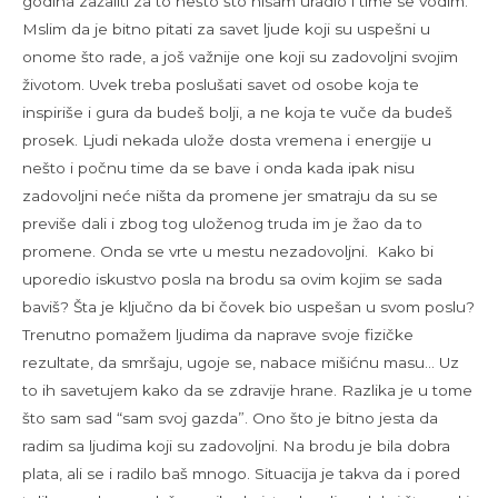
godina zažaliti za to nešto što nisam uradio i time se vodim.
Mslim da je bitno pitati za savet ljude koji su uspešni u
onome što rade, a još važnije one koji su zadovoljni svojim
životom. Uvek treba poslušati savet od osobe koja te
inspiriše i gura da budeš bolji, a ne koja te vuče da budeš
prosek. Ljudi nekada ulože dosta vremena i energije u
nešto i počnu time da se bave i onda kada ipak nisu
zadovoljni neće ništa da promene jer smatraju da su se
previše dali i zbog tog uloženog truda im je žao da to
promene. Onda se vrte u mestu nezadovoljni. Kako bi
uporedio iskustvo posla na brodu sa ovim kojim se sada
baviš? Šta je ključno da bi čovek bio uspešan u svom poslu?
Trenutno pomažem ljudima da naprave svoje fizičke
rezultate, da smršaju, ugoje se, nabace mišićnu masu… Uz
to ih savetujem kako da se zdravije hrane. Razlika je u tome
što sam sad “sam svoj gazda”. Ono što je bitno jesta da
radim sa ljudima koji su zadovoljni. Na brodu je bila dobra
plata, ali se i radilo baš mnogo. Situacija je takva da i pored