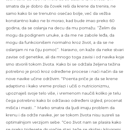
smatra da je dobro da čovek reši da krene da trenira, ne
samo kako bi se trenutno osećao bolje, već da vežba
konstantno kako ne bi morao, kad bude imao preko 60
godina, da se oslanja na decu da mu pomažu. ”Želim da
mogu da podignem unuke, a da me ne zabole leđa, da
mogu da funkcionišem normalno kroz život, a da se ne
oslanjam ni na čiju pomoć”. Naravno, on kaže da neke stvari
zavise od genetike, ali da mnogo toga zavisi i od navika koje
smo stvorili tokom života. Kako bi se održala željena težina
potrebno je proći kroz određene procese i naći način da se
nove navike učine održivim. “Poenta priče je da se krene
adaptivno i kako vreme prolazi i učiš o nutricionizmu,
upoznaješ svoje telo više, i vremenom naučiš koliko je telu
čega potrebno kako bi održavao određeni izgled, procenat
mišića i masti…” Marko smatra da ljudi imaju problem da
krenu i da održe navike, jer se tokom života nisu susreli sa
optimalnijom verzijom sebe. “Ceo život nam se plasira kako
se preko tridesete drugačije stari, teže se skidaju kilogrami,