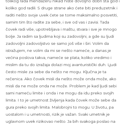
tolikog rada mendažeru nikad niste dovoljno dobri šta god i
koliko god radili. S druge strane ako ćete biti preduzetnik i
raditi nešto svoje uvek ćete se tome maksimalno posvetiti,
samim tim što radite za sebe, i sve od vas i zavisi. Tada
čovek radi više, upotrebljava i maštu, stvara i sve je mnogo
bolje. Ja radim sa ljudima koji su zadovoljni, a gde su ljudi
zadovoljni zadovoljstvo se samo još više i širi. Volim da
istražujem, ne volim da mi se nešto nameće, a danas je
većina poslova takva, nameće se plata, koliko vredimo i
mislim da tu do izražaja dolazi moj avanturistički duh. Ljudi
često misle za sebe da nešto ne mogu. Ključna je ta
rečenica. Ako čovek misli da nešto može onda može, ako
misli da ne može onda ne može. Problem je kad ljudi sebi
sami nameću limite i onda i ne mogu da idu preko svojih
limita. I to je umetnost življenja kada čovek može sebe da
gura preko svojih limita. Malobrojni to mogu. U životu, pa
uostalom i u umetnosti, rizik je važan. Svaki umetnik je
uglavnom uvek rizikovao nešto. Ja bih svakoga poslao na