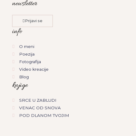
newsletter
t
e
t
k
e
a
b
u
e
l
g
o
b
d
o
Prijavi se
r
o
e
i
p
a
k
n
e
info
m
O meni
Poezija
Fotografija
Video kreacije
Blog
knjige
SRCE U ZABLUDI
VENAC OD SNOVA
POD DLANOM TVOJIM