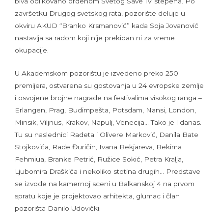
biva odlikovano ordenom Svetog Save IV stepena. Po
završetku Drugog svetskog rata, pozorište deluje u
okviru AKUD “Branko Krsmanović” kada Soja Jovanović
nastavlja sa radom koji nije prekidan ni za vreme
okupacije.
U Akademskom pozorištu je izvedeno preko 250
premijera, ostvarena su gostovanja u 24 evropske zemlje
i osvojene brojne nagrade na festivalima visokog ranga –
Erlangen, Prag, Budimpešta, Potsdam, Nansi, London,
Minsik, Viljnus, Krakov, Napulj, Venecija… Tako je i danas.
Tu su naslednici Radeta i Olivere Marković, Danila Bate
Stojkovića, Rade Đuričin, Ivana Bekjareva, Bekima
Fehmiua, Branke Petrić, Ružice Sokić, Petra Kralja,
Ljubomira Draškića i nekoliko stotina drugih… Predstave
se izvode na kamernoj sceni u Balkanskoj 4 na prvom
spratu koje je projektovao arhitekta, glumac i član
pozorišta Danilo Udovički.