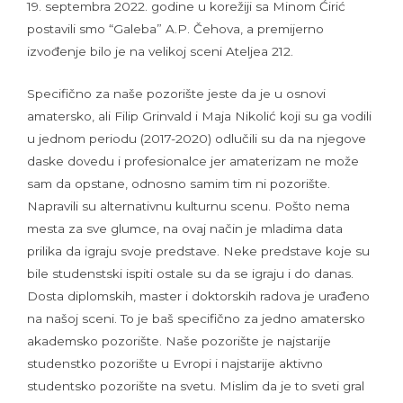
19. septembra 2022. godine u korežiji sa Minom Ćirić
postavili smo “Galeba” A.P. Čehova, a premijerno
izvođenje bilo je na velikoj sceni Ateljea 212.
Specifično za naše pozorište jeste da je u osnovi
amatersko, ali Filip Grinvald i Maja Nikolić koji su ga vodili
u jednom periodu (2017-2020) odlučili su da na njegove
daske dovedu i profesionalce jer amaterizam ne može
sam da opstane, odnosno samim tim ni pozorište.
Napravili su alternativnu kulturnu scenu. Pošto nema
mesta za sve glumce, na ovaj način je mladima data
prilika da igraju svoje predstave. Neke predstave koje su
bile studenstski ispiti ostale su da se igraju i do danas.
Dosta diplomskih, master i doktorskih radova je urađeno
na našoj sceni. To je baš specifično za jedno amatersko
akademsko pozorište. Naše pozorište je najstarije
studenstko pozorište u Evropi i najstarije aktivno
studentsko pozorište na svetu. Mislim da je to sveti gral