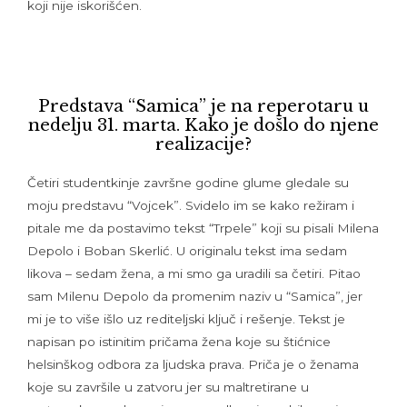
koji nije iskorišćen.
Predstava “Samica” je na reperotaru u
nedelju 31. marta. Kako je došlo do njene
realizacije?
Četiri studentkinje završne godine glume gledale su
moju predstavu “Vojcek”. Svidelo im se kako režiram i
pitale me da postavimo tekst “Trpele” koji su pisali Milena
Depolo i Boban Skerlić. U originalu tekst ima sedam
likova – sedam žena, a mi smo ga uradili sa četiri. Pitao
sam Milenu Depolo da promenim naziv u “Samica”, jer
mi je to više išlo uz rediteljski ključ i rešenje. Tekst je
napisan po istinitim pričama žena koje su štićnice
helsinškog odbora za ljudska prava. Priča je o ženama
koje su završile u zatvoru jer su maltretirane u