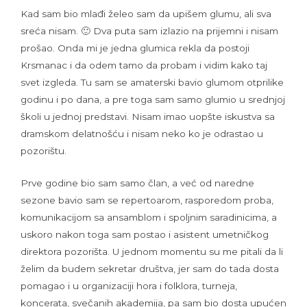
Kad sam bio mlađi želeo sam da upišem glumu, ali sva
sreća nisam. 🙂 Dva puta sam izlazio na prijemni i nisam
prošao. Onda mi je jedna glumica rekla da postoji
Krsmanac i da odem tamo da probam i vidim kako taj
svet izgleda. Tu sam se amaterski bavio glumom otprilike
godinu i po dana, a pre toga sam samo glumio u srednjoj
školi u jednoj predstavi. Nisam imao uopšte iskustva sa
dramskom delatnošću i nisam neko ko je odrastao u
pozorištu.
Prve godine bio sam samo član, a već od naredne
sezone bavio sam se repertoarom, rasporedom proba,
komunikacijom sa ansamblom i spoljnim saradinicima, a
uskoro nakon toga sam postao i asistent umetničkog
direktora pozorišta. U jednom momentu su me pitali da li
želim da budem sekretar društva, jer sam do tada dosta
pomagao i u organizaciji hora i folklora, turneja,
koncerata, svečanih akademija, pa sam bio dosta upućen