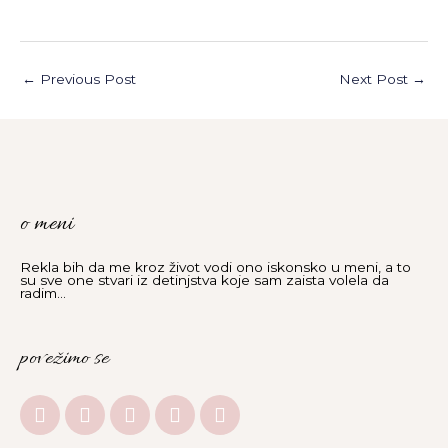
←
Previous Post
Next Post
→
o meni
Rekla bih da me kroz život vodi ono iskonsko u meni, a to
su sve one stvari iz detinjstva koje sam zaista volela da
radim...
povežimo se
I
F
Y
L
E
n
a
o
i
n
s
c
u
n
v