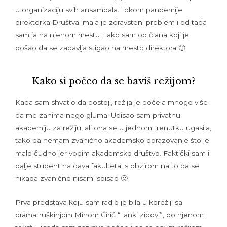
u organizaciju svih ansambala. Tokom pandemije
direktorka Društva imala je zdravsteni problem i od tada
sam ja na njenom mestu. Tako sam od člana koji je
došao da se zabavlja stigao na mesto direktora 🙂
Kako si počeo da se baviš režijom?
Kada sam shvatio da postoji, režija je počela mnogo više
da me zanima nego gluma. Upisao sam privatnu
akademiju za režiju, ali ona se u jednom trenutku ugasila,
tako da nemam zvanično akademsko obrazovanje što je
malo čudno jer vodim akademsko društvo. Faktički sam i
dalje student na dava fakulteta, s obzirom na to da se
nikada zvanično nisam ispisao 🙂
Prva predstava koju sam radio je bila u korežiji sa
dramatruškinjom Minom Ćirić “Tanki zidovi”, po njenom