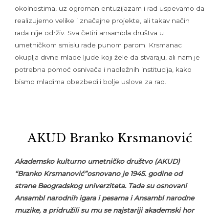
okolnostima, uz ogroman entuzijazam i rad uspevamo da
realizujemo velike i značajne projekte, ali takav način
rada nije održiv. Sva četiri ansambla društva u
umetničkom smislu rade punom parom. Krsmanac
okuplja divne mlade ljude koji žele da stvaraju, ali nam je
potrebna pomoć osnivača i nadležnih institucija, kako
bismo mladima obezbedili bolje uslove za rad.
AKUD Branko Krsmanović
Akademsko kulturno umetničko društvo (AKUD)
“Branko Krsmanović”osnovano je 1945. godine od
strane Beogradskog univerziteta. Tada su osnovani
Ansambl narodnih igara i pesama i Ansambl narodne
muzike, a pridružili su mu se najstariji akademski hor