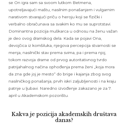
se On igra sam sa svoom lutkom Betmena,
upotreljavajući maštu, nasilnim ponašanjem i vulgarnim
narativom stvarajući priču o heroju koji se fizički i
verbalno obračunava sa svakim ko mu se suprotstavi.
Dominantna pozicija muškarca u odnosu na ženu važan
je deo ovog dramskog dela. Kada se pojavi Ona,
devojčica iz komšiluka, njegova percepcija stvarnosti se
menja, nasilnički stav prema svima, pa i prema njoj,
tokom razvoja drame od prvog autoritativnog tvrdo
patrijahalnog načina ophođenja prema ženi „koja mora
da zna gde joj je mesto“ do brige i kajanja zbog svog
nasilničkog ponašanja, prvih iskri zaljubljenosti i na kraju
patnje u ljubavi. Naredno izvođenje zakazano je za 7.
april u Akademskom pozorištu.
Kakva je pozicija akademskih društava
danas?