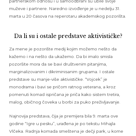
partnerskom odnosu i u samoodbrani su ubile svoje
muževe i partnere. Naredno izvođenje je u nedelju 31.
marta u 20 časova na reperotaru akademskog pozorišta.
Da li su i ostale predstave aktivističke?
Za mene je pozorište medij kojim možemo nešto da
kažemo i na nešto da ukažemo. Da bi imalo smisla
pozoršite mora da se bavi društvenim pitanjima,
marginalizovanim i dikriminisanim grupama. I ostale
predstave su manje-više aktivističke. “Vojcek” je
monodrama i bavi se pričom ratnog veterana, a kroz
pomenuti komad ispričana je priča kako sistem tretira,
malog, običnog čoveka u borbi za puko preživljavanje.
Najnovija predstava, čija je premijera bila 9. marta ove
godine “Igre u pesku”, urađena je po tekstu Mihajla
Vlčeka. Radnja komada smeštena je dečji park, u kome