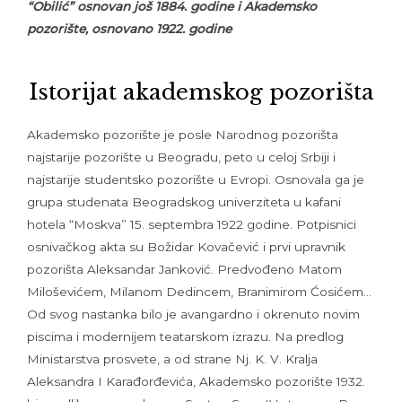
“Obilić” osnovan još 1884. godine i Akademsko
pozorište, osnovano 1922. godine
Istorijat akademskog pozorišta
Akademsko pozorište je posle Narodnog pozorišta
najstarije pozorište u Beogradu, peto u celoj Srbiji i
najstarije studentsko pozorište u Evropi. Osnovala ga je
grupa studenata Beogradskog univerziteta u kafani
hotela “Moskva” 15. septembra 1922 godine. Potpisnici
osnivačkog akta su Božidar Kovačević i prvi upravnik
pozorišta Aleksandar Janković. Predvođeno Matom
Miloševićem, Milanom Dedincem, Branimirom Ćosićem…
Od svog nastanka bilo je avangardno i okrenuto novim
piscima i modernijem teatarskom izrazu. Na predlog
Ministarstva prosvete, a od strane Nj. K. V. Kralja
Aleksandra I Karađorđevića, Akademsko pozorište 1932.