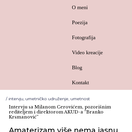
Skip
O meni
to
content
Poezija
Fotografija
Video kreacije
Blog
Kontakt
Post
/
intervju
,
umetničko udruženje
,
umetnost
navigation
Intervju sa Milanom Cerovićem, pozorišnim
rediteljem i direktorom AKUD-a “Branko
Krsmanović”
Amaterizam više nema jasnu