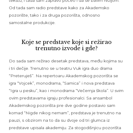
tekstu, i tada sam zapravo počeo i da se bavim režijom.
Od tada sam radio predstave kako za Akademsko
pozorište, tako i za druga pozorišta, odnosno
samostalne produkcije.
Koje se predstave koje si režirao
trenutno izvode i gde?
Do sada sam režirao desetak predstava, među kojima su
i tri dečije. Trenutno se u teatru Vuk igra duo drama
“Preteruješ”. Na repertoaru Akademskog pozorišta se
igra “Vojcek”, monodrama, “Samica” i nova predstava
“Igra u pesku”, kao i monodrama “Večernja škola”. U svim
ovim predstavama igraju profesionalci. Sa ansambol
Akademskog pozorišta pre dve godine postavio sam
komad “Nigde nikog nemam”, predstava je trenutno na
pauzi, s obzirom na to da su dvoje od tri glumca iz
predstave upisala akademiju. Za stogodišnjicu pozorišta