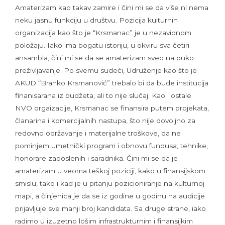
Amaterizam kao takav zamire i čini mi se da više ni nema
neku jasnu funkciju u društvu.
Pozicija kulturnih
organizacija kao što je “Krsmanac” je u nezavidnom
položaju. Iako ima bogatu istoriju, u okviru sva četiri
ansambla, čini mi se da se amaterizam sveo na puko
preživljavanje. Po svemu sudeći, Udruženje kao što je
AKUD “Branko Krsmanović” trebalo bi da bude institucija
finanisarana iz budžeta, ali to nije slučaj. Kao i ostale
NVO orgaizacije, Krsmanac se finansira putem projekata,
članarina i komercijalnih nastupa, što nije dovoljno za
redovno održavanje i materijalne troškove, da ne
pominjem umetnički program i obnovu fundusa, tehnike,
honorare zaposlenih i saradnika. Čini mi se da je
amaterizam u veoma teškoj poziciji, kako u finansijskom
smislu, tako i kad je u pitanju pozicioniranje na kulturnoj
mapi, a činjenica je da se iz godine u godinu na audicije
prijavljuje sve manji broj kandidata. Sa druge strane, iako
radimo u izuzetno lošim infrastrukturnim i finansijkim