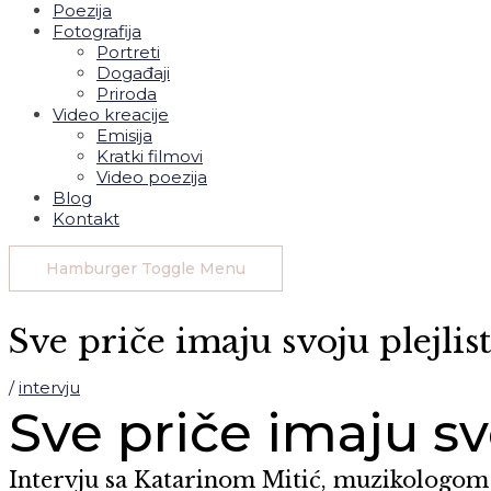
Poezija
Fotografija
Portreti
Događaji
Priroda
Video kreacije
Emisija
Kratki filmovi
Video poezija
Blog
Kontakt
Hamburger Toggle Menu
Sve priče imaju svoju plejlis
/
intervju
Sve priče imaju sv
Intervju sa Katarinom Mitić, muzikologom