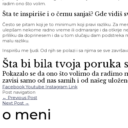
radim ono što volim.
Šta te inspiriše i o čemu sanjaš? Gde vidiš
Često se pitam koji je to minimum koji pravi razliku. Za 
ulepšam nekome radno vreme ili odmaranje i da otkrije ne
prliliku da doprinesem i da u tom slučaju dam podstreka
malu razliku.
Inspirišu me ljudi. Od njih se polazi i sa njima se sve završav
Šta bi bila tvoja poruka 
Pokazalo se da ono što volimo da radimo mož
zavisi samo od nas samih i od našeg ulože
Facebook
Youtube
Instagram
Link
Post navigation
←
Previous Post
Next Post
→
o meni