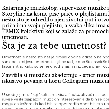
Katarina je muzikolog, supervizor muzike i
Storyline na kome piše priče o plejlistama k
nešto što je odredilo njen životni put i ot
priča ima svoju plejlistu, a svaka slika im
FEMIX kolektivu koji se zalaže za promociju
umetnosti.
Šta je za tebe umetnost?
Umetnost je nešto što nas je prošle godine održalo na no
sami po sebi jesu umetnost i njihov rad je ono što inspiriš
fascinantno kako su se neki ljudi snašli i ni iz čega pravili ču
Završila si muzičku akademiju - smer muzik
iskustvo pevanja u horu Collegium music
U srednjoj muzičkoj školi sam svirala flautu, ali već na sre
suviše veliki dijapazon muzičkih interesovanja da bih se opr
mogu da kažem da kad bih se opet rodila opet bih isto upis
supervizore muzike, muzikolozi su i ljudi koji pišu kritike, r