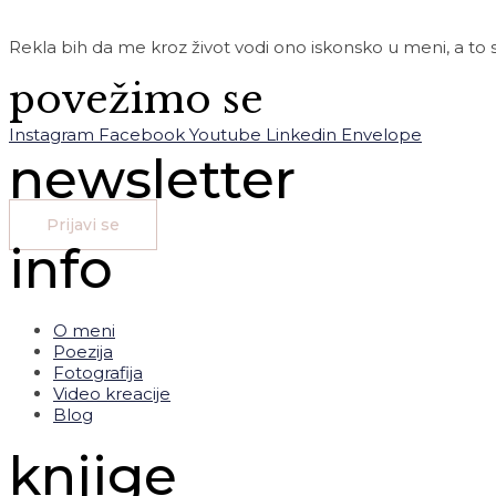
Rekla bih da me kroz život vodi ono iskonsko u meni, a to su
povežimo se
Instagram
Facebook
Youtube
Linkedin
Envelope
newsletter
Prijavi se
info
O meni
Poezija
Fotografija
Video kreacije
Blog
knjige