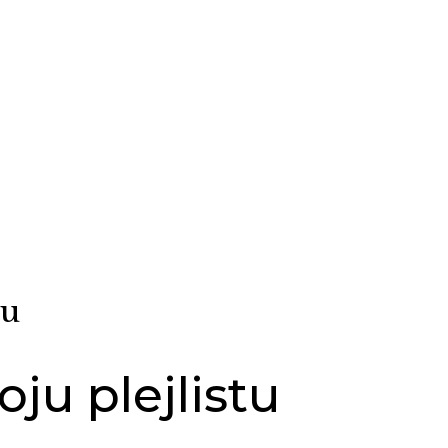
tu
oju plejlistu