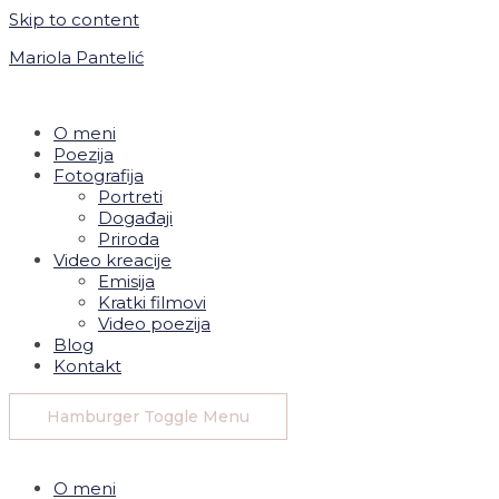
Skip to content
Mariola Pantelić
O meni
Poezija
Fotografija
Portreti
Događaji
Priroda
Video kreacije
Emisija
Kratki filmovi
Video poezija
Blog
Kontakt
Hamburger Toggle Menu
O meni