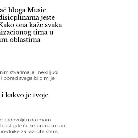
vač bloga Music
disicplinama jeste
 Kako ona kaže svaka
anizacionog tima u
tim oblastima
 stvarima, a i neki ljudi
 i pored svega bilo mi je
i kakvo je tvoje
e zadovoljiti i da imam
blast gde ću se pronaći i sad
ednike za različite sfere,