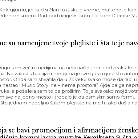
egijumu, jer kad si član to iziskuje vreme, maltene je kao n
određenom smeru. Rad pod dirigenstkom palicom Darinke Mati
e su namenjene tvoje plejliste i šta te je na
 Dugo sam već u medijima na neki način, jedna od praksi koje
. Na žalost situacija u medijima je sve gora i gora što autom
prostor. Onda sam shvatila da u 21. veku svako može da rad
je nastao i Music Storyline – nema prostora? Ajde da ga napr
uke, a poželela sam to da proširim. To je svakako moj životni
ve na jedno mesto i trebalo je da osmislim samo formu. R
 pošto jednom nedeljno šaljem plejliste na mejl i tako došla n
koja se bavi promocijom i afirmacijom žensko
odišnja kompilacija muzike Femikseta 9, šta 