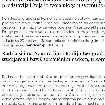
predstavlja i koja je tvoja uloga u svemu t
Femikseta je godišnja kompilacija pesama autorki, kantautor
prvi nivo je što je jedina u regionu. Nadamo se da ćemo insp
devojkama u muzici pruži veća podrška. Naše projekte zas
Druga jedinstvena stvar je u tome što kao ni moje plejliste,
metal bend, neka repreka ili neka super pop pesma. Ove go
izdanje sa 25 pesama. Ja sam bila deo selektorskog tima, i 
dostupna na
bandcamp
platformi.
Radila si i na Naxi radiju i Radiju Beograd 
studijama i baviš se naučnim radom, u kom 
Rad na radiju stvarno obožavam, jer je on moja velika ljub
iskustvo mi je bilo odskočna daska, jer mi je rad na Naxi 
imenima regionalne muzičke scene i to je nešto što je up
3 je bio u okviru projekta i tada smo radili premijere sa v
doktoratu je došao kao prirodan sled. Oduvek me je zani
video igrama kao širi pojam. Mene zanima na koje sve nači
položaju su umetničke igre, i mislim da je budućnost i po