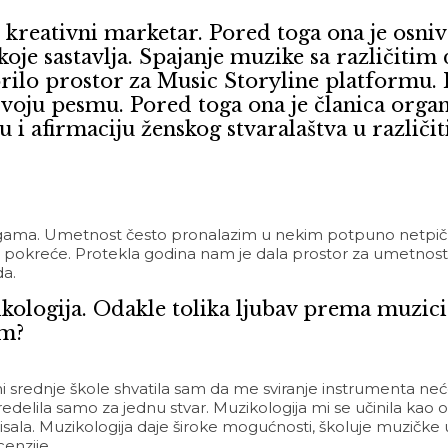
 kreativni marketar. Pored toga ona je osni
oje sastavlja. Spajanje muzike sa različitim 
vorilo prostor za Music Storyline platformu.
a svoju pesmu. Pored toga ona je članica org
 i afirmaciju ženskog stvaralaštva u različi
gama. Umetnost često pronalazim u nekim potpuno netpičnim
e i pokreće. Protekla godina nam je dala prostor za umetnost
da.
ologija. Odakle tolika ljubav prema muzici 
um?
dini srednje škole shvatila sam da me sviranje instrumenta neć
edelila samo za jednu stvar. Muzikologija mi se učinila kao o
ala. Muzikologija daje široke mogućnosti, školuje muzičke ur
ecenzije…