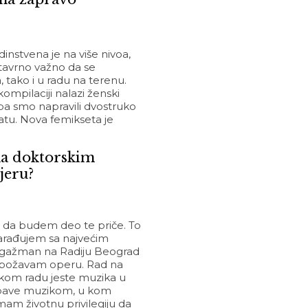
instvena je na više nivoa,
 stavrno važno da se
tako i u radu na terenu.
ompilaciji nalazi ženski
pa smo napravili dvostruko
tatu. Nova femikseta je
 na doktorskim
jeru?
ću da budem deo te priče. To
 sarađujem sa najvećim
 Angažman na Radiju Beograd
er obožavam operu. Rad na
kom radu jeste muzika u
se bave muzikom, u kom
mam životnu privilegiju da