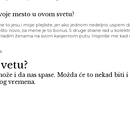
 svoje mesto u ovom svetu?
mene to jesu i moje plejliste, jer ako jednom nedeljno uspem
što novo, za mene je to bonus. S druge strane rad u kolekt
 mladim ženama na svom karijernom putu. Inspiriše me kad 
a.
svetu?
e i da nas spase. Možda će to nekad biti i h
nog vremena.