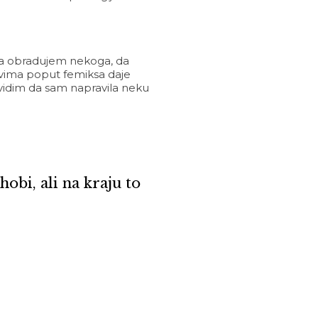
 da obradujem nekoga, da
ivima poput femiksa daje
vidim da sam napravila neku
obi, ali na kraju to