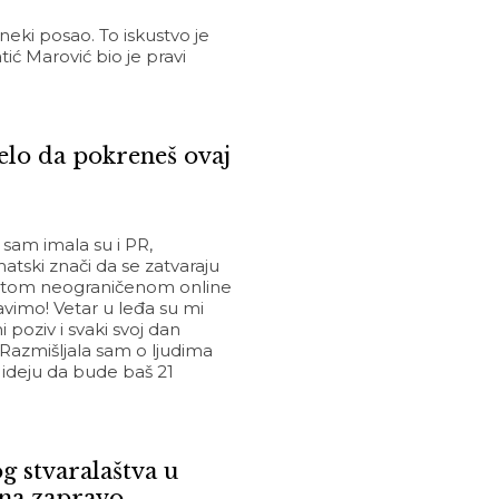
eki posao. To iskustvo je
ć Marović bio je pravi
velo da pokreneš ovaj
 sam imala su i PR,
atski znači da se zatvaraju
i u tom neograničenom online
avimo! Vetar u leđa su mi
 poziv i svaki svoj dan
azmišljala sam o ljudima
a ideju da bude baš 21
g stvaralaštva u
ona zapravo