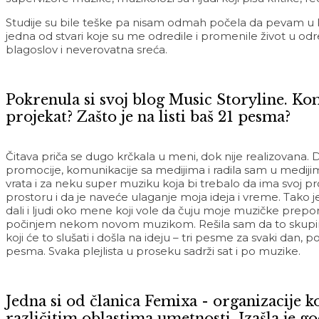
Studije su bile teške pa nisam odmah počela da pevam u Kol
jedna od stvari koje su me odredile i promenile život u 
blagoslov i neverovatna sreća.
Pokrenula si svoj blog Music Storyline. Kom
projekat? Zašto je na listi baš 21 pesma?
Čitava priča se dugo krčkala u meni, dok nije realizovana.
promocije, komunikacije sa medijima i radila sam u medijima
vrata i za neku super muziku koja bi trebalo da ima svoj 
prostoru i da je naveće ulaganje moja ideja i vreme. Tako 
dali i ljudi oko mene koji vole da čuju moje muzičke prepor
počinjem nekom novom muzikom. Rešila sam da to skupim s
koji će to slušati i došla na ideju – tri pesme za svaki dan,
pesma. Svaka plejlista u proseku sadrži sat i po muzike.
Jedna si od članica Femixa - organizacije 
različitim oblastima umetnosti. Izašla je g