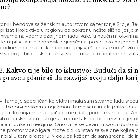
ome?
ki i bendova sa ženskim autorstvom sa teritorije Srbije. Jed
irisati i kolektive u regionu da pokrenu nešto slično, jer je
nivamo na veoma ozbiljnom radu, kako u naučnim okvirima, 
 kompilacija nije žanrovski ograničena, pa se tako na jednoj k
dine smo imali rekordan broj prijava što nas je oduševilo 
stvarno je bilo teško, nijanse su odlučivale o finalnom rezul
3. Kakvo ti je bilo to iskustvo? Budući da si
pravcu planiraš da razvijaš svoju dalju kari
av. Tamo je specifičan kolektiv i imala sam stvarno ludu sre
radiju bio prvi poslovni angažman. Tamo sam imala prilike da
otpunilo moja znanja, ojačalo me i dalo podstrek za dalje.
elikih operskih scena, što je za mene takođe bilo uživanje j
mala muzika u medijima. Ono čime se bavim u svom doktors
ne prostor video igara može biti koristan za sve one koji 
tencijal u tom prostoru. Mogu da kažem da sam srećna i da i