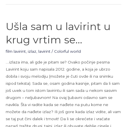
Ušla
Ušla sam u lavirint u
sam
u
krug vrtim se…
lavirint
u
film lavirint
,
izlaz
,
lavirint
/
Colorful world
krug
vrtim
….izlaza ima, ali gde je pitam se? Ovako počinje pesma
se…
Lavirint koju sam napisala 2012. godine, a koja je ubrzo
dobila i svoju melodiju (možete je čuti ovde ili na snimku
ispod teksta). Sada se, osam godina kasnije, pitam da li sam
još uvek u tom istom lavirintu ili sam sada u nekom sasvim
drugom – neljubavnom! Na ovaj ljubavni odavno sam se
navikla. Šta vi radite kada se nađete na putu kome ne
možete da nađete izlaz? Ili još gore kada izlaz vidite, ali vam
se taj put čini dalek i trnovit! Da li se okrećete i vraćate
nazad, tražite drugi, tajni, izlaz ili obuvate deblje cipele i