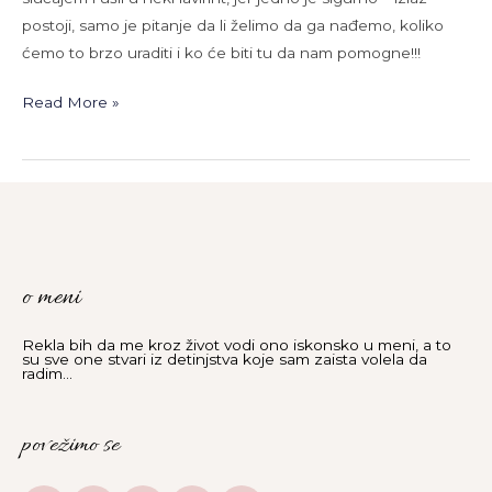
postoji, samo je pitanje da li želimo da ga nađemo, koliko
ćemo to brzo uraditi i ko će biti tu da nam pomogne!!!
Read More »
o meni
Rekla bih da me kroz život vodi ono iskonsko u meni, a to
su sve one stvari iz detinjstva koje sam zaista volela da
radim...
povežimo se