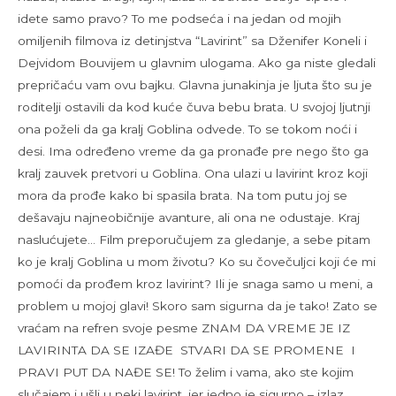
idete samo pravo? To me podseća i na jedan od mojih
omiljenih filmova iz detinjstva “Lavirint” sa Dženifer Koneli i
Dejvidom Bouvijem u glavnim ulogama. Ako ga niste gledali
prepričaću vam ovu bajku. Glavna junakinja je ljuta što su je
roditelji ostavili da kod kuće čuva bebu brata. U svojoj ljutnji
ona poželi da ga kralj Goblina odvede. To se tokom noći i
desi. Ima određeno vreme da ga pronađe pre nego što ga
kralj zauvek pretvori u Goblina. Ona ulazi u lavirint kroz koji
mora da prođe kako bi spasila brata. Na tom putu joj se
dešavaju najneobičnije avanture, ali ona ne odustaje. Kraj
naslućujete… Film preporučujem za gledanje, a sebe pitam
ko je kralj Goblina u mom životu? Ko su čovečuljci koji će mi
pomoći da prođem kroz lavirint? Ili je snaga samo u meni, a
problem u mojoj glavi! Skoro sam sigurna da je tako! Zato se
vraćam na refren svoje pesme ZNAM DA VREME JE IZ
LAVIRINTA DA SE IZAĐE STVARI DA SE PROMENE I
PRAVI PUT DA NAĐE SE! To želim i vama, ako ste kojim
slučajem i ušli u neki lavirint, jer jedno je sigurno – izlaz