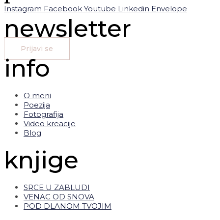
Instagram
Facebook
Youtube
Linkedin
Envelope
newsletter
Prijavi se
info
O meni
Poezija
Fotografija
Video kreacije
Blog
knjige
SRCE U ZABLUDI
VENAC OD SNOVA
POD DLANOM TVOJIM