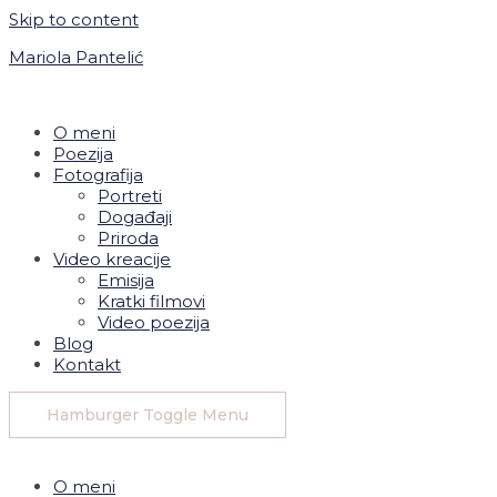
Skip to content
Mariola Pantelić
O meni
Poezija
Fotografija
Portreti
Događaji
Priroda
Video kreacije
Emisija
Kratki filmovi
Video poezija
Blog
Kontakt
Hamburger Toggle Menu
O meni