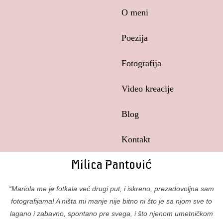
Skip
O meni
to
content
Poezija
Fotografija
Video kreacije
Blog
Kontakt
Milica Pantović
“Mariola me je fotkala već drugi put, i iskreno, prezadovoljna sam
fotografijama! A ništa mi manje nije bitno ni što je sa njom sve to
lagano i zabavno, spontano pre svega, i što njenom umetničkom