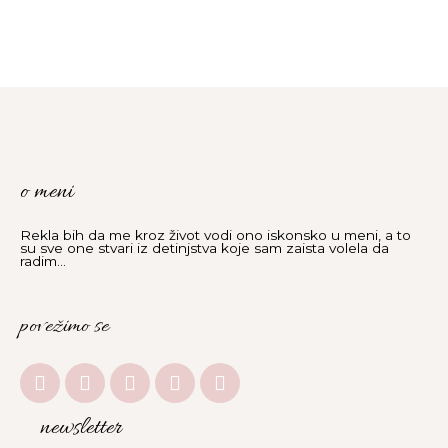
o meni
Rekla bih da me kroz život vodi ono iskonsko u meni, a to
su sve one stvari iz detinjstva koje sam zaista volela da
radim...
povežimo se
I
F
Y
L
E
n
a
o
i
n
s
c
u
n
v
newsletter
t
e
t
k
e