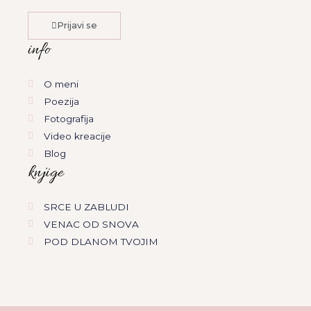
a
b
u
e
l
g
o
b
d
o
Prijavi se
r
o
e
i
p
a
k
n
e
info
m
O meni
Poezija
Fotografija
Video kreacije
Blog
knjige
SRCE U ZABLUDI
VENAC OD SNOVA
POD DLANOM TVOJIM