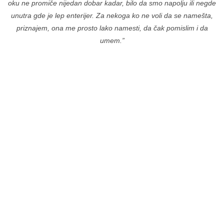
oku ne promiče nijedan dobar kadar, bilo da smo napolju ili negde
unutra gde je lep enterijer. Za nekoga ko ne voli da se namešta,
priznajem, ona me prosto lako namesti, da čak pomislim i da
umem.”