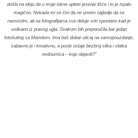
došla na ideju da u moje lokne uplete jesenje lišće i to je ispalo
magično. Nekada mi se čini da ne umem najbolje da se
namestim, ali na fotografijama sve deluje vrlo spontano kad je
uslikano iz pravog ugla. Svakom bih preporučila bar jedan
fotošuting sa Mariolom. Ima baš dobar uticaj na samopouzdanje,
zabavno je i kreativno, a posle ostaje bezbroj slika i slatka
nedoumica – koju objaviti?”