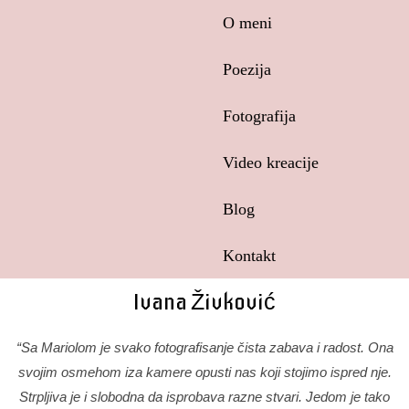
Skip
O meni
to
content
Poezija
Fotografija
Video kreacije
Blog
Kontakt
Ivana Živković
“Sa Mariolom je svako fotografisanje čista zabava i radost. Ona
svojim osmehom iza kamere opusti nas koji stojimo ispred nje.
Strpljiva je i slobodna da isprobava razne stvari. Jedom je tako