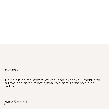
o meni
Rekla bih da me kroz život vodi ono iskonsko u meni, a to
su sve one stvari iz detinjstva koje sam zaista volela da
radim...
povežimo se